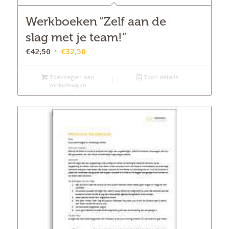
Werkboeken “Zelf aan de
slag met je team!”
Oorspronkelijke
Huidige
€
42,50
€
32,50
prijs
prijs
was:
is:
Toevoegen aan
Toon details
winkelwagen
€42,50.
€32,50.