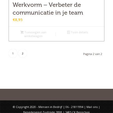
Werkvorm – Verbeter de
communicatie in je team
€
8,95
Toevoegen aan
Toon details
winkelwagen
1
2
Pagina 2 van 2
© Copyright 2020 - Mensen in Bedrijf | 06 - 21811994 |
Mail ons
|
Benedeneind Zuidzijde 289B | 3405 CK Benschop