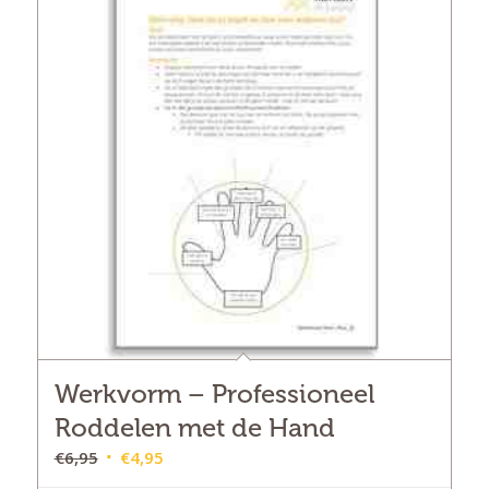
Werkvorm – Professioneel
Roddelen met de Hand
Oorspronkelijke
Huidige
€
6,95
€
4,95
prijs
prijs