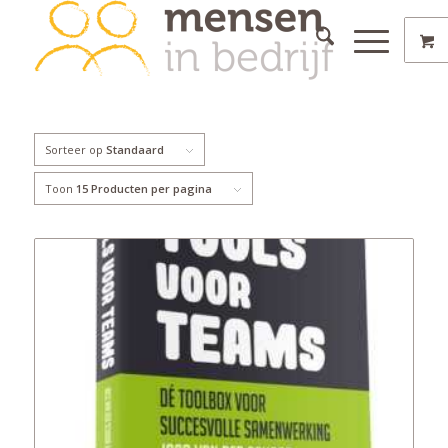
Sorteer op
Standaard
Toon
15 Producten per pagina