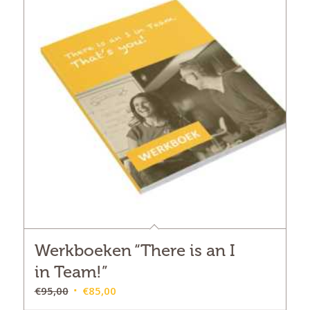
Werkboeken “There is an I
in Team!”
Oorspronkelijke
Huidige
€
95,00
€
85,00
prijs
prijs