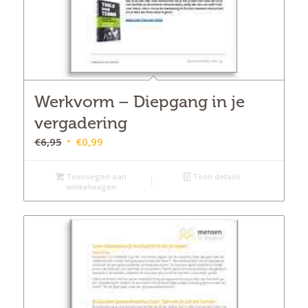
Werkvorm – Diepgang in je
vergadering
Oorspronkelijke
Huidige
€
6,95
€
0,99
prijs
prijs
was:
is:
Toevoegen aan
Toon details
winkelwagen
€6,95.
€0,99.