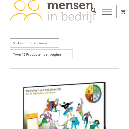
Sorteer op
Standaard
Toon
15 Producten per pagina