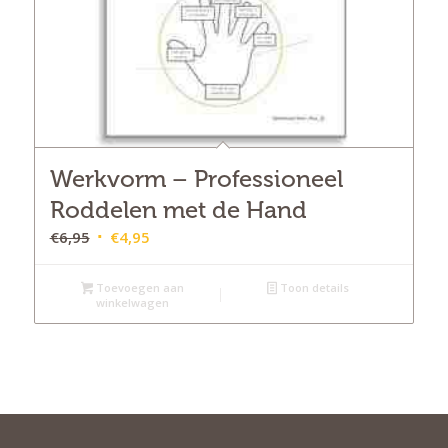
Werkvorm – Professioneel
Roddelen met de Hand
Oorspronkelijke
Huidige
€
6,95
€
4,95
prijs
prijs
was:
is:
Toevoegen aan
Toon details
winkelwagen
€6,95.
€4,95.