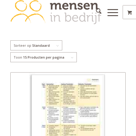
Sorteer op
Standaard
Toon
15 Producten per pagina