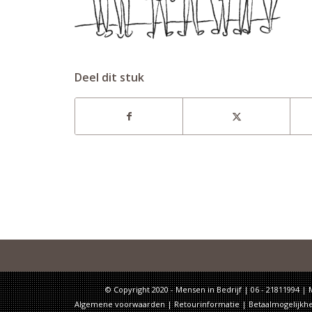
Deel dit stuk
© Copyright 2020 - Mensen in Bedrijf | 06 - 21811994 |
Algemene voorwaarden
|
Retourinformatie
|
Betaalmogelijkh