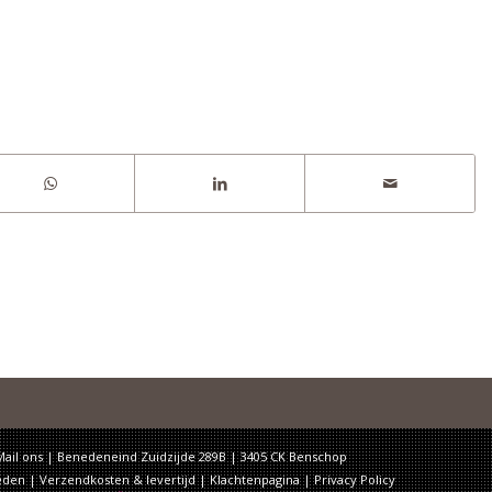
Mail ons
| Benedeneind Zuidzijde 289B | 3405 CK Benschop
eden
|
Verzendkosten & levertijd
|
Klachtenpagina
|
Privacy Policy