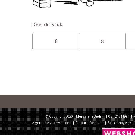
Deel dit stuk
© Copyright 2020 - Mensen in Bedrijf | 06 - 21811994 |
Algemene voorwaarden
|
Retourinformatie
|
Betaalmogelijkh