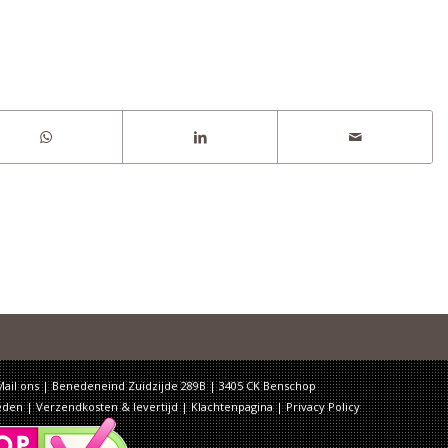
Mail ons
| Benedeneind Zuidzijde 289B | 3405 CK Benschop
eden
|
Verzendkosten & levertijd
|
Klachtenpagina
|
Privacy Policy