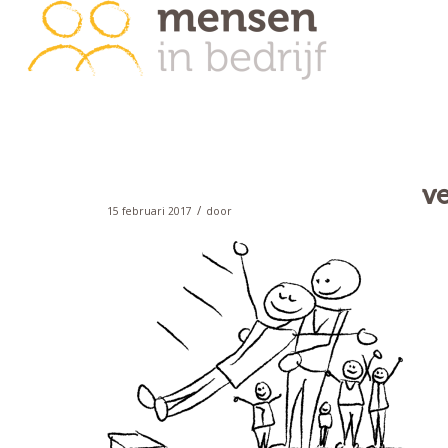
v
/
15 februari 2017
door