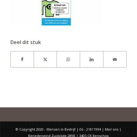
Deel dit stuk
© Copyright 2020 - Mensen in Bedrijf | 06 - 21811994 |
Mail ons
|
Benedeneind Zuidzijde 289B | 3405 CK Benschop